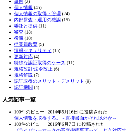
事例
(2)
個人情報
(45)
個人情報の取得・管理
(24)
内部監査・運用の確認
(15)
委託と提供
(11)
審査
(18)
役職
(10)
従業員教育
(5)
情報セキュリティ
(15)
更新対応
(4)
特殊な認証取得のケース
(11)
規格改訂/法令改正
(6)
規格解説
(7)
認証取得のメリット・デメリット
(9)
認証機関
(4)
人気記事一覧
100件のビュー
|
2014年5月16日 に投稿された
個人情報を取得する。～直接書面かそれ以外か～
100件のビュー
|
2016年6月7日 に投稿された
プライバシーマークの審査指摘事項って、どう対応す