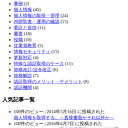
事例
(2)
個人情報
(45)
個人情報の取得・管理
(24)
内部監査・運用の確認
(15)
委託と提供
(11)
審査
(18)
役職
(10)
従業員教育
(5)
情報セキュリティ
(15)
更新対応
(4)
特殊な認証取得のケース
(11)
規格改訂/法令改正
(6)
規格解説
(7)
認証取得のメリット・デメリット
(9)
認証機関
(4)
人気記事一覧
100件のビュー
|
2014年5月16日 に投稿された
個人情報を取得する。～直接書面かそれ以外か～
100件のビュー
|
2016年6月7日 に投稿された