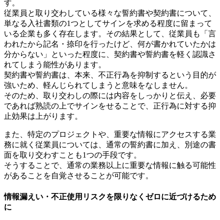
す。
従業員と取り交わしている様々な誓約書や契約書について、
単なる入社書類の1つとしてサインを求める程度に留まって
いる企業も多く存在します。その結果として、従業員も「言
われたから記名・捺印を行ったけど、何が書かれていたかは
分からない」といった程度に、契約書や誓約書を軽く認識さ
れてしまう能性があります。
契約書や誓約書は、本来、不正行為を抑制するという目的が
強いため、軽んじられてしまうと意味をなしません。
そのため、取り交わしの際には内容をしっかりと伝え、必要
であれば熟読の上でサインをせることで、正行為に対する抑
止効果は上がります。
また、特定のプロジェクトや、重要な情報にアクセスする業
務に就く従業員については、通常の誓約書に加え、別途の書
面を取り交わすことも1つの手段です。
そうすることで、通常の業務以上に重要な情報に触る可能性
があることを自覚させることが可能です。
情報漏えい・不正使用リスクを限りなくゼロに近づけるため
に