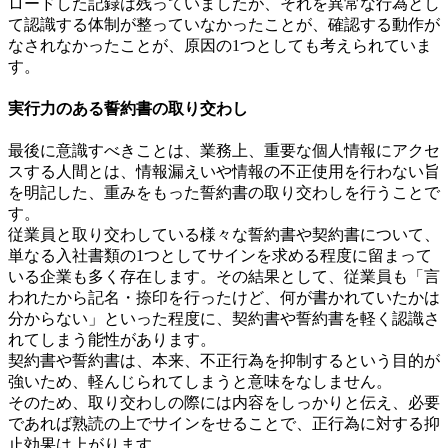
ロードした記録は残っていましたが、それを異常な行為とし
て認識する体制が整っていなかったことが、確認する動作が
なされなかったことが、原因の1つとしても考えられていま
す。
実行力のある誓約書の取り交わし
最後に意識すべきことは、業務上、重要な個人情報にアクセ
スする人間とは、情報漏えいや情報の不正使用を行わない旨
を明記した、重みをもった誓約書の取り交わしを行うことで
す。
従業員と取り交わしている様々な誓約書や契約書について、
単なる入社書類の1つとしてサインを求める程度に留まって
いる企業も多く存在します。その結果として、従業員も「言
われたから記名・捺印を行ったけど、何が書かれていたかは
分からない」といった程度に、契約書や誓約書を軽く認識さ
れてしまう能性があります。
契約書や誓約書は、本来、不正行為を抑制するという目的が
強いため、軽んじられてしまうと意味をなしません。
そのため、取り交わしの際には内容をしっかりと伝え、必要
であれば熟読の上でサインをせることで、正行為に対する抑
止効果は上がります。