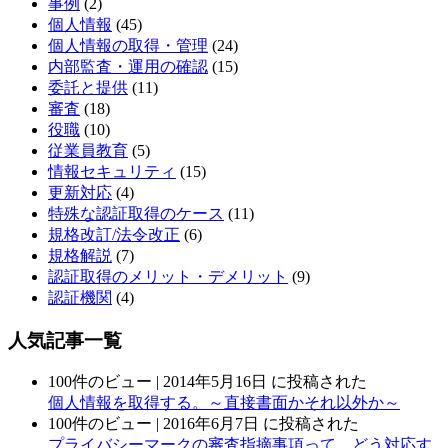
事例
(2)
個人情報
(45)
個人情報の取得・管理
(24)
内部監査・運用の確認
(15)
委託と提供
(11)
審査
(18)
役職
(10)
従業員教育
(5)
情報セキュリティ
(15)
更新対応
(4)
特殊な認証取得のケース
(11)
規格改訂/法令改正
(6)
規格解説
(7)
認証取得のメリット・デメリット
(9)
認証機関
(4)
人気記事一覧
100件のビュー
|
2014年5月16日 に投稿された
個人情報を取得する。～直接書面かそれ以外か～
100件のビュー
|
2016年6月7日 に投稿された
プライバシーマークの審査指摘事項って、どう対応す