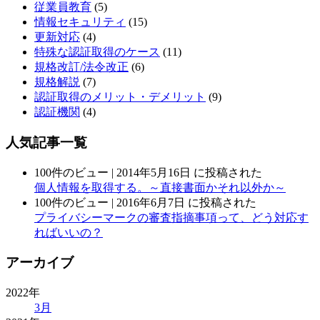
従業員教育
(5)
情報セキュリティ
(15)
更新対応
(4)
特殊な認証取得のケース
(11)
規格改訂/法令改正
(6)
規格解説
(7)
認証取得のメリット・デメリット
(9)
認証機関
(4)
人気記事一覧
100件のビュー
|
2014年5月16日 に投稿された
個人情報を取得する。～直接書面かそれ以外か～
100件のビュー
|
2016年6月7日 に投稿された
プライバシーマークの審査指摘事項って、どう対応す
ればいいの？
アーカイブ
2022年
3月