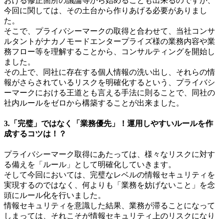
おける修正箇所の議論等から始めることも出来るのですが、
今回に関しては、その土台から作りあげる必要がありまし
た。
そこで、プライバシーマークの取得と合わせて、当社コンサ
ルタントがナカノモードエンタープライズ様の業務内容や業
務フロー等を理解することから、コンサルティングを開始し
ました。
その上で、同社に存在する個人情報の洗い出し、それらの情
報がさらされているリスクを明確化するという、プライバシ
ーマークにおける王道とも言える手法に則ることで、同社の
社内ルールをゼロから構築することが出来ました。
3.「完璧」ではなく「業務優先」！運用しやすいルールを作
成するコツは！？
プライバシーマーク取得にあたっては、様々なリスクに対す
る備えを「ルール」として明確化していきます。
そして今回においては、完璧なレベルの情報セキュリティを
実現するのではなく、何よりも「業務を妨げないこと」を念
頭にルール化を行いました。
情報セキュリティを意識した結果、業務が滞ることになって
しまっては、それこそが情報セキュリティ上のリスクになり