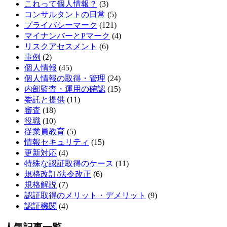
これって個人情報？
(3)
コンサルタントの日常
(5)
プライバシーマーク
(121)
マイナンバーとPマーク
(4)
リスクアセスメント
(6)
事例
(2)
個人情報
(45)
個人情報の取得・管理
(24)
内部監査・運用の確認
(15)
委託と提供
(11)
審査
(18)
役職
(10)
従業員教育
(5)
情報セキュリティ
(15)
更新対応
(4)
特殊な認証取得のケース
(11)
規格改訂/法令改正
(6)
規格解説
(7)
認証取得のメリット・デメリット
(9)
認証機関
(4)