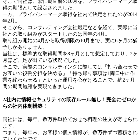
そこで同社は、繁忙期直前の10月を、プライバシーマーク取
得の期限として設定されました。
一方、プライバシーマーク取得を社内で決定されたのが2014
年2月。
そこから、コンサルティング会社選定などを経て、実際に当
社との取り組みがスタートしたのは同年の4月。
取り組み開始の4月から取得期限の10月まで、実に6ヶ月の猶
予しかありません。
当社は、標準的な取得期間を8ヶ月として想定しており、2ヶ
月ほど、足が出ている状況でした。
そこで、実際のコンサルティングに際しては「打ち合わせで
お互いの役割分担を決める」「持ち帰り事項は1両日中に作
業を終わらせる」といった運用を心がけることで、約2ヶ月
間の期間短縮を実現できました。
2.社内に情報セキュリティの既存ルール無し！完全にゼロか
らの社内体制構築！
同社には、毎年、数万件単位でおせち料理の注文が寄せられ
ます。
つまり、毎年末、お客様の個人情報が、数万件ずつ蓄積され
ていくわけです。