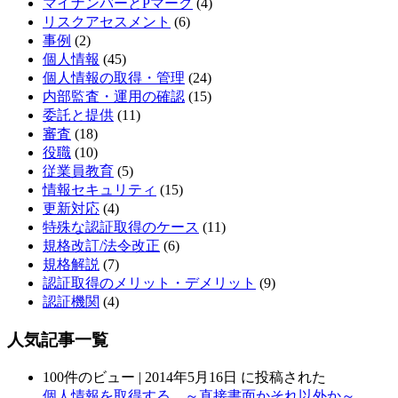
マイナンバーとPマーク
(4)
リスクアセスメント
(6)
事例
(2)
個人情報
(45)
個人情報の取得・管理
(24)
内部監査・運用の確認
(15)
委託と提供
(11)
審査
(18)
役職
(10)
従業員教育
(5)
情報セキュリティ
(15)
更新対応
(4)
特殊な認証取得のケース
(11)
規格改訂/法令改正
(6)
規格解説
(7)
認証取得のメリット・デメリット
(9)
認証機関
(4)
人気記事一覧
100件のビュー
|
2014年5月16日 に投稿された
個人情報を取得する。～直接書面かそれ以外か～