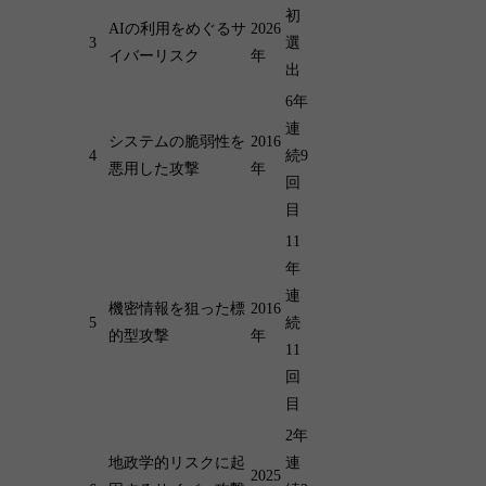
初
AIの利用をめぐるサ
2026
3
選
イバーリスク
年
出
6年
連
システムの脆弱性を
2016
4
続9
悪用した攻撃
年
回
目
11
年
連
機密情報を狙った標
2016
5
続
的型攻撃
年
11
回
目
2年
地政学的リスクに起
連
2025