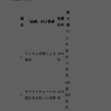
取
順
初選
り
「組織」向け脅威
位
出年
扱
い
11
年
連
ランサム攻撃による
2016
1
続
被害
年
11
回
目
8年
連
サプライチェーンや
2019
2
続8
委託先を狙った攻撃
年
回
目