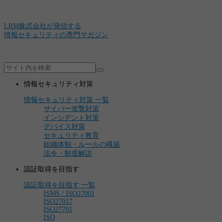
LRM株式会社が発信する
情報セキュリティの専門マガジン
情報セキュリティ対策
情報セキュリティ対策 一覧
サイバー攻撃対策
インシデント対策
デバイス対策
セキュリティ教育
組織体制・ルールの構築
法令・制度解説
認証取得を目指す
認証取得を目指す 一覧
ISMS / ISO27001
ISO27017
ISO27701
ISO