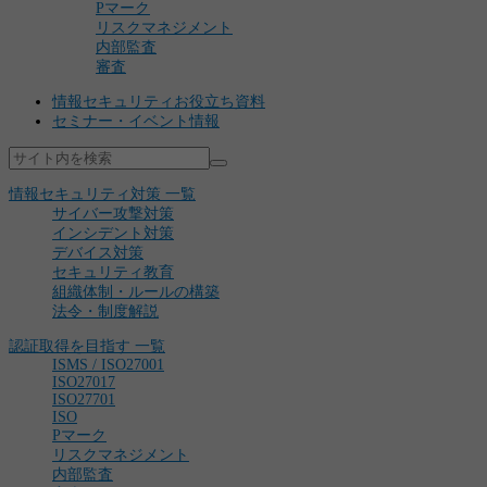
Pマーク
リスクマネジメント
内部監査
審査
情報セキュリティお役立ち資料
セミナー・イベント情報
情報セキュリティ対策 一覧
サイバー攻撃対策
インシデント対策
デバイス対策
セキュリティ教育
組織体制・ルールの構築
法令・制度解説
認証取得を目指す 一覧
ISMS / ISO27001
ISO27017
ISO27701
ISO
Pマーク
リスクマネジメント
内部監査