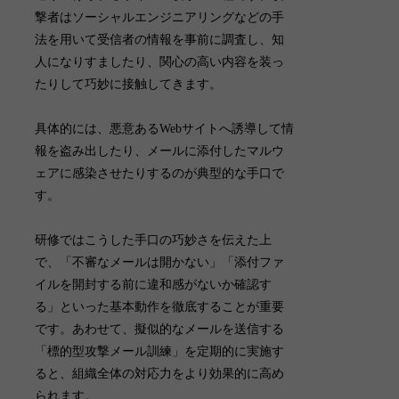
撃者はソーシャルエンジニアリングなどの手
法を用いて受信者の情報を事前に調査し、知
人になりすましたり、関心の高い内容を装っ
たりして巧妙に接触してきます。
具体的には、悪意あるWebサイトへ誘導して情
報を盗み出したり、メールに添付したマルウ
ェアに感染させたりするのが典型的な手口で
す。
研修ではこうした手口の巧妙さを伝えた上
で、「不審なメールは開かない」「添付ファ
イルを開封する前に違和感がないか確認す
る」といった基本動作を徹底することが重要
です
。あわせて、擬似的なメールを送信する
「
標的型攻撃メール訓練
」を定期的に実施す
ると、組織全体の対応力をより効果的に高め
られます。