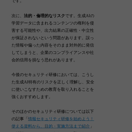
です。
次に、
法的・倫理的なリスク
です。
生成AIの
学習データに含まれるコンテンツの権利を侵
害する可能性や、出力結果の正確性・中立性
が保証されないという問題があります
。誤っ
た情報や偏った内容をそのまま対外的に発信
してしまうと、企業のコンプライアンスや社
会的信用を損なう恐れがあります。
今後のセキュリティ研修においては、こうし
た生成AI特有のリスクを正しく理解し、安全
に使いこなすための教育を取り入れることを
強くおすすめします。
そのほかのセキュリティ研修については以下
の記事「
情報セキュリティ研修を始めよう！
使える資料から、目的・実施方法まで紹介
」