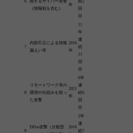
6
因するサイバー攻撃
続2
年
（情報戦を含む）
回
目
11
年
連
内部不正による情報
2016
7
続
漏えい等
年
11
回
目
6年
リモートワーク等の
連
2021
8
環境や仕組みを狙っ
続6
年
た攻撃
回
目
2年
連
DDos攻撃（分散型
2016
9
続7