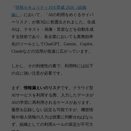
「
情報セキュリティ10大脅威 2026（組織
編）
」において、「
AIの利用をめぐるサイバ
ーリスク
」が第3位に初選出されました。生成
AIは、テキスト・画像・音楽などを自動生成
する技術であり、各企業においても業務効率
化のツールとしてChatGPT、Gemini、Copilot、
Claudeなどの活用が急速に広がっています。
しかし、その利便性の裏で、利用時には以下
の点に強い注意が必要です。
まず、
情報漏えいのリスク
です。
クラウド型
AIサービスを利用する際、入力したデータが
AIの学習に再利用されるケースがあります
。
履歴を記録しない設定も可能ですが、機密情
報や個人情報の入力は慎重に判断せねばなら
ず、組織としての利用ルールの策定が不可欠