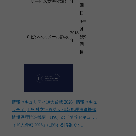
サービス妨害攻撃）
年
回
目
9年
連
2018
10
ビジネスメール詐欺
続9
年
回
目
情報セキュリティ10大脅威 2026 | 情報セキュ
リティ | IPA 独立行政法人 情報処理推進機構
情報処理推進機構（IPA）の「情報セキュリテ
ィ10大脅威 2026」に関する情報です。