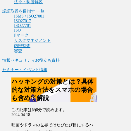
法令・制度解説
認証取得を目指す 一覧
ISMS / ISO27001
ISO27017
ISO27701
ISO
Pマーク
リスクマネジメント
内部監査
審査
情報セキュリティお役立ち資料
セミナー・イベント情報
ハッキングの対策とは？具体
的な対策方法をスマホの場合
も含めて解説
この記事は
約8分
で読めます。
2024.04.18
映画やドラマの世界ではたびたび目にする
ハ