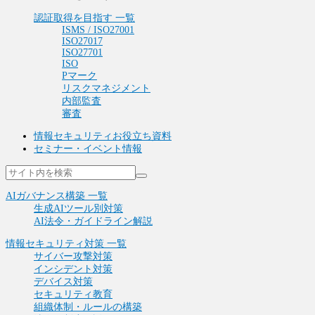
認証取得を目指す 一覧
ISMS / ISO27001
ISO27017
ISO27701
ISO
Pマーク
リスクマネジメント
内部監査
審査
情報セキュリティお役立ち資料
セミナー・イベント情報
AIガバナンス構築 一覧
生成AIツール別対策
AI法令・ガイドライン解説
情報セキュリティ対策 一覧
サイバー攻撃対策
インシデント対策
デバイス対策
セキュリティ教育
組織体制・ルールの構築