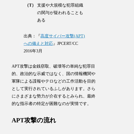
（T）
支援や大規模な犯罪組織
の関与が疑われることも
ある
出典：『
高度サイバー攻撃(APT)
への備えと対応
』JPCERT/CC
2016年3月
APT攻撃は
金銭窃取
、破壊等の単純な
犯罪目
的
、政治的な示威ではなく、国の情報機関や
軍隊による諜報やテロなどの
工作活動
を目的
として実行されているふしがあります
。さら
にさまざまな勢力が介在するとみられ、最終
的な指示者の特定が困難なのが実情です。
APT攻撃の流れ