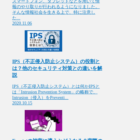
スマートフォン、タブレットなどを用いて情
報のやり取りが行われるようになりました。
そんな情報社会を生きる上で、特に注意し
た...
2020.11.06
IPS（不正侵入防止システム）の役割と
は？他のセキュリティ対策との違いを解
説
IPS（不正侵入防止システム）とは何かIPSと
は「Intrusion Prevention System」の略称で、
Intrusion（侵入）をPreventi...
2020.10.15