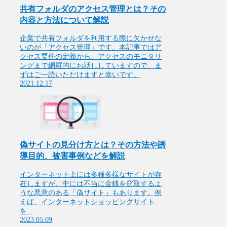
共有フォルダのアクセス管理とは？その
内容と方法について解説
企業で共有フォルダを利用する際に欠かせな
いのが「アクセス管理」です。本記事ではア
クセス要件の定義から、アクセスのモニタリ
ングまで網羅的にお話ししていますので、ま
ずはご一読いただけますと幸いです。
2021.12.17
偽サイトの見分け方とは？その方法や誘
導目的、被害事例などを解説
インターネット上には多種多様なサイトが存
在しますが、中には不当に金銭を窃取するよ
うな悪意のある「偽サイト」もあります。例
えば、インターネットショッピングサイト
を...
2023.05.09