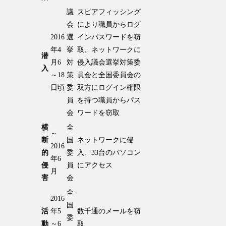
議
スピアフィッシング
会
により職員からログ
2016
選
インパスワードを窃
年4
挙
取、ネットワークに
潜
月6
対
侵入議会選挙対策委
入
～18
策
員会と全国委員会の
日頃
委
双方にログイン権限
員
を持つ職員からパス
会
ワードを窃取
横
全
～
断
国
ネットワークに侵
2016
的
委
入、33台のパソコン
年6
侵
員
にアクセス
月
害
会
全
2016
国
活
年5
数千通のメールを窃
委
動
～6
取