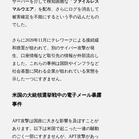
サーバーを介して
検知困難な「
ファイルレス
マルウエア
」を配布、さらにログを消去して
被害確定を不能にするという手の込んだもの
でした
。
さらに2020年11月にテレワークによる接続緩
和措置が狙われて、別のサイバー攻撃が発
生、口座情報など取引先の情報が外部流出し
ました。これらの事例は国防やインフラなど
社会基盤に関わる企業が狙われている実態を
示した一つにすぎません。
米国の大統領選挙戦中の電子メール暴露
事件
APT攻撃は国政に大きな影響を及ぼすことが
あります。以下は米国で起こった一連の騒動
のごく一部にすぎませんが、APT攻撃があっ