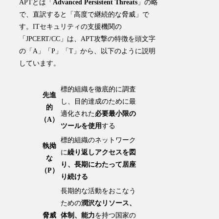
APTとは「
Advanced Persistent Threats
」の略
で、直訳すると「高度で継続的な脅威」で
す。ITセキュリティの支援機関の
「JPCERT/CC」は、APT攻撃の特徴を頭文字
の「A」「P」「T」から、以下のように説明
しています。
標的組織を徹底的に調査
先進
し、目的達成のために最
的
適化された
必要最小限の
（A）
ツールを使用
する
標的組織のネットワーク
執拗
に
繰り返しアクセスを図
な
り、長期にわたって居座
（P）
り続ける
長期的な活動をおこなう
ための
潤沢なリソース、
脅威
体制、能力
を持つ国家の