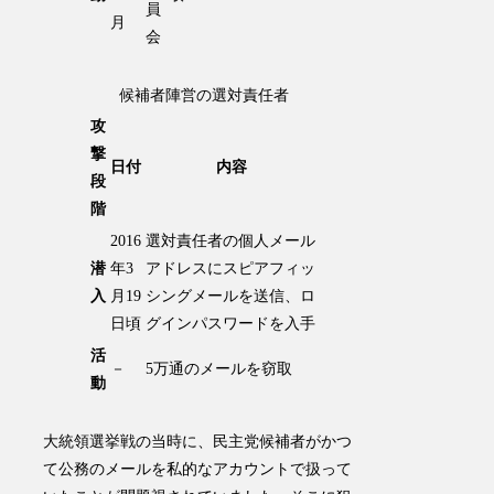
員
月
会
候補者陣営の選対責任者
攻
撃
日付
内容
段
階
2016
選対責任者の個人メール
潜
年3
アドレスにスピアフィッ
入
月19
シングメールを送信、ロ
日頃
グインパスワードを入手
活
－
5万通のメールを窃取
動
大統領選挙戦の当時に、民主党候補者がかつ
て公務のメールを私的なアカウントで扱って