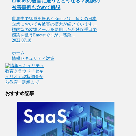
Emotetの被害に遭うとどうなる？実際の
被害事例も含めて解説
世界中で猛威を振るうEmotetは、多くの日本
企業においても被害の拡大が続いています。
標的型の攻撃メールを悪用した巧妙な手口で
感染を狙うEmotetですが、感染...
2022.07.18
ホーム
情報セキュリティ対策
おすすめ記事