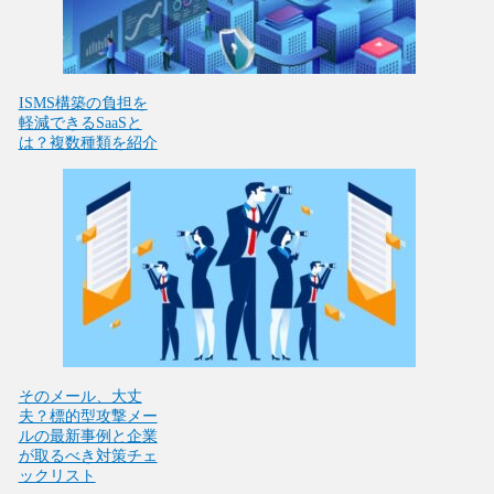
ISMS構築の負担を
軽減できるSaaSと
は？複数種類を紹介
そのメール、大丈
夫？標的型攻撃メー
ルの最新事例と企業
が取るべき対策チェ
ックリスト