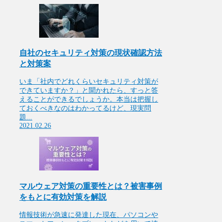
自社のセキュリティ対策の現状確認方法
と対策案
いま「社内でどれくらいセキュリティ対策が
できていますか？」と聞かれたら、すっと答
えることができるでしょうか。本当は把握し
ておくべきなのはわかってるけど、現実問
題...
2021.02.26
マルウェア対策の重要性とは？被害事例
をもとに有効対策を解説
情報技術が急速に発達した現在、パソコンや