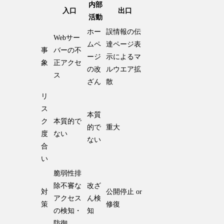
内部
入口
出口
活動
ホー
誤情報の伝
Webサー
ムペ
達ページ表
事
バーの不
ージ
示によるマ
象
正アクセ
の改
ルウエア拡
ス
ざん
散
リ
ス
本質
ク
本質的で
的で
重大
度
ない
ない
合
い
脆弱性排
除不審な
改ざ
対
公開停止 or
アクセス
ん検
策
修復
の検知・
知
防御