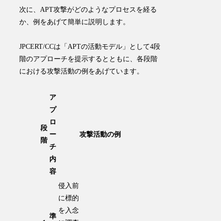
次に、APT攻撃がどのようなプロセスを経る
か、例をあげて簡単に説明します。
JPCERT/CCは「APTの活動モデル」として4段
階のアプローチを提示するとともに、各段階
における攻撃活動の例をあげています。
ア
プ
ロ
段
ー
攻撃活動の例
階
チ
内
容
侵入前
に標的
を入念
準