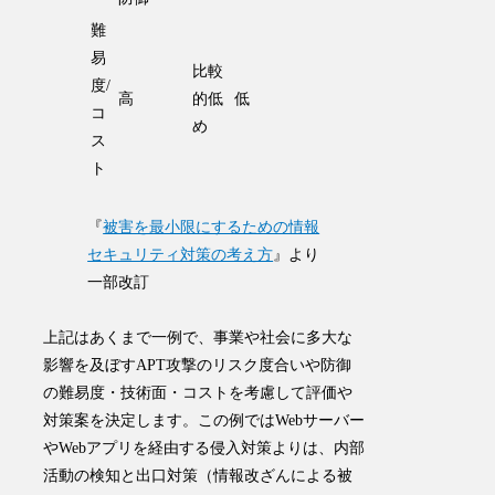
難
易
比較
度/
高
的低
低
コ
め
ス
ト
『
被害を最小限にするための情報
セキュリティ対策の考え方
』より
一部改訂
上記はあくまで一例で、
事業や社会に多大な
影響を及ぼすAPT攻撃のリスク度合いや防御
の難易度・技術面・コストを考慮して評価や
対策案を決定します
。この例ではWebサーバー
やWebアプリを経由する侵入対策よりは、内部
活動の検知と出口対策（情報改ざんによる被