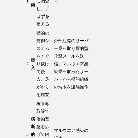
1
に調査
－
備
し、手
はずを
整える
標的の
防御シ
外部組織のサーバ
ステム
ー乗っ取り標的型
をくぐ
攻撃メールを送
潜
2
り抜け
信、マルウエア感
入
て侵
染乗っ取ったサー
入、足
バーから標的組織
がかり
の端末を遠隔操作
を確立
権限奪
取等で
横
活動基
断
盤を広
マルウエア感染の
3
的
げて内