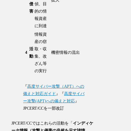
拡大
侵
偵、目
害
的の情
報資産
に到達
情報資
産の窃
活
取・収
4
機密情報の流出
動
集、改
ざん等
の実行
『
高度サイバー攻撃（APT）への
備えと対応ガイド
』『
高度サイバ
ー攻撃(APT)への備えと対応
』
JPCERT/CCを一部改訂
JPCERT/CCではこれらの活動を「
インディケ
ータ情報（攻撃と侵害の兆候を示す諸情