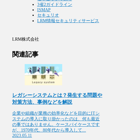
3省2ガイドライン
ISMAP
セキュリオ
LRM情報セキュリティサービス
LRM株式会社
関連記事
レガシーシステムとは？発生する問題や
対策方法、事例などを解説
企業や組織が業務の効率化などを目的にITシ
ステムの導入に取り掛かったのは、何も最近
の事ではありません。ケースバイケースです
が、1970年代、80年代から導入して...
2023.05.11