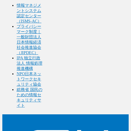
情報マネジメ
ントシステム
認定センター
（ISMS-AC）
プライバシー
マーク制度｜
一般財団法人
日本情報経済
社会推進協会
（JIPDEC）
IPA 独立行政
法人 情報処理
推進機構
NPO日本ネッ
トワークセキ
ュリティ協会
総務省 国民の
ための情報セ
キュリティサ
イト