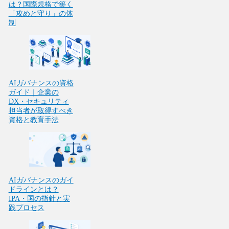
は？国際規格で築く
「攻めと守り」の体
制
AIガバナンスの資格
ガイド｜企業の
DX・セキュリティ
担当者が取得すべき
資格と教育手法
AIガバナンスのガイ
ドラインとは？
IPA・国の指針と実
践プロセス