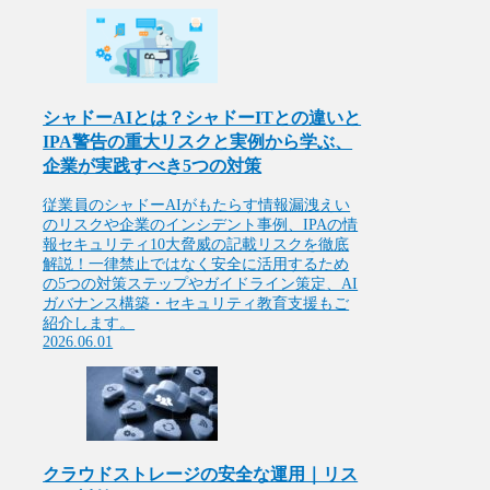
シャドーAIとは？シャドーITとの違いと
IPA警告の重大リスクと実例から学ぶ、
企業が実践すべき5つの対策
従業員のシャドーAIがもたらす情報漏洩えい
のリスクや企業のインシデント事例、IPAの情
報セキュリティ10大脅威の記載リスクを徹底
解説！一律禁止ではなく安全に活用するため
の5つの対策ステップやガイドライン策定、AI
ガバナンス構築・セキュリティ教育支援もご
紹介します。
2026.06.01
クラウドストレージの安全な運用｜リス