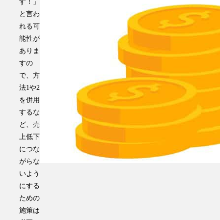
す！」
と言わ
れる可
能性が
ありま
すの
で、方
法1や2
を併用
するな
ど、売
上低下
につな
がらな
いよう
にする
ための
施策は