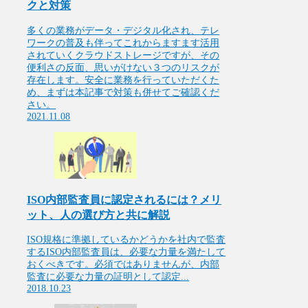
クと対策
多くの業務がデータ・デジタル化され、テレ
ワークの普及も伴ってこれからますます活用
されていくクラウドストレージですが、その
便利さの反面、思いがけない３つのリスクが
存在します。安全に業務を行っていただくた
め、まずは本記事で対策も併せてご確認くだ
さい。
2021.11.08
ISO内部監査員に認定されるには？メリ
ット、人の選び方と共に解説
ISO規格に準拠しているかどうかを社内で監査
するISO内部監査員は、必要な力量を満たして
おくべきです。必須ではありませんが、内部
監査に必要な力量の証明として認定...
2018.10.23