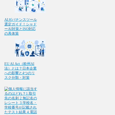
AIガバナンスツール
選定ガイド！シャド
ーAI対策とISO対応
の具体策
EU AI Act（欧州AI
法）とは？日本企業
への影響と4つのリ
スク分類・対策