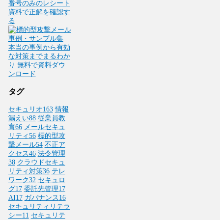
タグ
セキュリオ
163
情報
漏えい
88
従業員教
育
66
メールセキュ
リティ
56
標的型攻
撃メール
54
不正ア
クセス
46
法令管理
38
クラウドセキュ
リティ対策
36
テレ
ワーク
32
セキュロ
グ
17
委託先管理
17
AI
17
ガバナンス
16
セキュリティリテラ
シー
11
セキュリテ