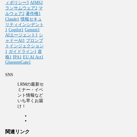
ィポリシー
3
AIMS
2
ランサムウェア
2
マ
ルウェア
2
著作権
1
Claude
1
情報セキュ
リティインシデント
1
Copilot
1
Gemini
1
AIエージェント
1
シ
ャドーAI
1
プロンプ
トインジェクション
1
ガイドライン
1
資
格
1
IPA
1
EU AI Act
1
GluegentGate
1
SNS
LRMの最新セ
ミナー・イベ
ント情報など
いち早くお届
け！
関連リンク