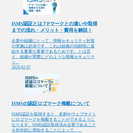
ISMS認証とは？Pマークとの違いや取得
までの流れ・メリット・費用を解説！
企業や組織にとって、情報セキュリティ対策
の実施は必須です。これは組織の信頼性に直
結する重要な要素であるためです。とは言
え、組織が実際にどのような情報セキュリテ
ィ...
2020.02.07
ISMSの認証ロゴマーク掲載について
ISMS認証を取得すると、名刺やウェブサイト
にロゴマークを掲載することができるように
なります。ISMS認証取得済み企業であること
を対外的に周知することによって、...