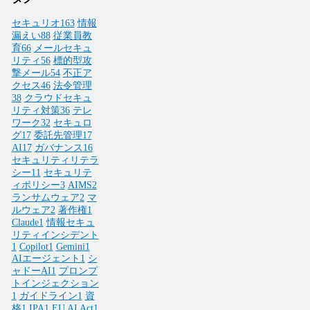
セキュリオ
163
情報
漏えい
88
従業員教
育
66
メールセキュ
リティ
56
標的型攻
撃メール
54
不正ア
クセス
46
法令管理
38
クラウドセキュ
リティ対策
36
テレ
ワーク
32
セキュロ
グ
17
委託先管理
17
AI
17
ガバナンス
16
セキュリティリテラ
シー
11
セキュリテ
ィポリシー
3
AIMS
2
ランサムウェア
2
マ
ルウェア
2
著作権
1
Claude
1
情報セキュ
リティインシデント
1
Copilot
1
Gemini
1
AIエージェント
1
シ
ャドーAI
1
プロンプ
トインジェクション
1
ガイドライン
1
資
格
1
IPA
1
EU AI Act
1