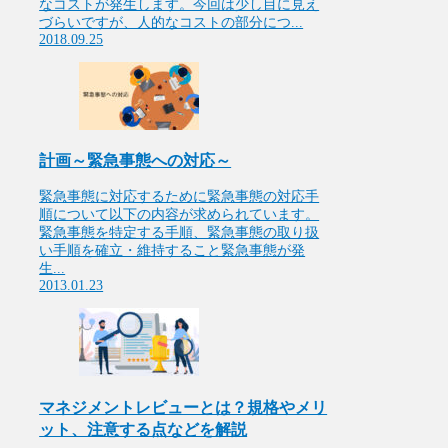
なコストが発生します。今回は少し目に見え
づらいですが、人的なコストの部分につ...
2018.09.25
計画～緊急事態への対応～
緊急事態に対応するために緊急事態の対応手
順について以下の内容が求められています。
緊急事態を特定する手順、緊急事態の取り扱
い手順を確立・維持すること緊急事態が発
生...
2013.01.23
マネジメントレビューとは？規格やメリ
ット、注意する点などを解説