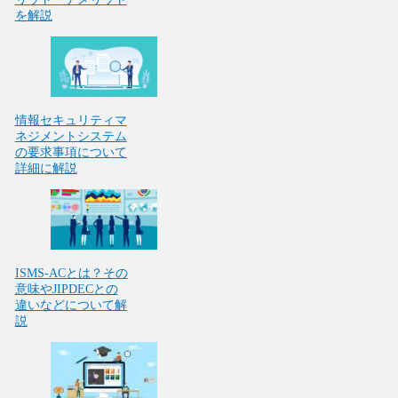
を解説
情報セキュリティマ
ネジメントシステム
の要求事項について
詳細に解説
ISMS-ACとは？その
意味やJIPDECとの
違いなどについて解
説