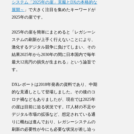
システム「2025年の崖」克服とDXの本格的な
展開～
」で大きく注目を集めたキーワードが
2025年の崖です。
2025年の崖を簡単にまとめると「レガシーシ
ステムの刷新が上手く行えないことにより、
激化するデジタル競争に負けてしまい、その
結果2025年から2030年の間に日本国内で毎年
最大12兆円の損失が生まれる」という論旨で
す。
DXレポートは2018年発表の資料であり、中期
的な見通しとして登場しました。その後のコ
ロナ禍などもありましたが、現在では2025年
の崖は目前に迫る状況です。IT人材の不足や
デジタル市場の拡張など、想定されている通
りに概ねは進んでおり、レガシーシステムの
刷新の必要性が今にも必要な状況が差し迫っ