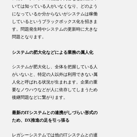
いては知っている人がいなくなり、どのよう
になっているか分からないがシステムは稼働
しているという
ブラックボックス化
を招きま
す。
問題発生時やシステムの更新時に大きな
問題
となります。
システムの肥大化などによる業務の属人化
システムが肥大化し、全体を把握している人
がいないと、
特定の人以外は利用できない
属
人化
と呼ばれる状況
が生まれます。企業の重
要なノウハウなどが人に依存してしまうため
後継問題などに繋がります。
最新のITシステムとの連携がしづらい形式の
ため、DX推進の足を引っ張る
レガシーシステムでは
他のITシステムとの連