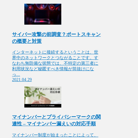
サイバー攻撃の前調査？ポートスキャン
の概要と対策
インターネットに接続するということは、世
界中のネットワークとつながることです。す
なわち無防備な状態では、不特定の第三者に
利用状況など秘匿すべき情報が筒抜けにな
っ...
2021.04.29
マイナンバーとプライバシーマークの関
連性 – マイナンバー漏えいの対応手順
マイナンバー制度が始まったことによって、