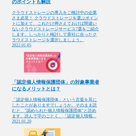
のポイントも解説
クラウドストレージの導入をご検討中の企業
さま必見！ クラウドストレージを選ぶポイン
トに加えて、これだけ押さえておけば間違い
ないクラウドストレージサービス7選をご紹介
します。しっかりと検討して貴社に合ったク
ラウドストレージを選択しましょう。
2022.01.05
「認定個人情報保護団体」の対象事業者
になるメリットとは？
「認定個人情報保護団体」という言葉を耳に
したことがありますでしょうか。そのまま読
むと、"認められた個人情報保護団体"と読め
ます。読んで字のごとく、「認定個人情報...
2021.01.20