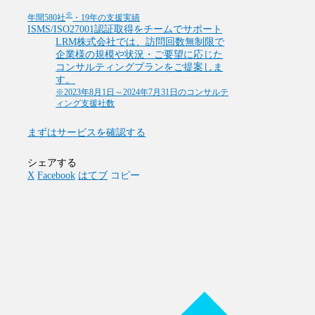
※
年間580社
・19年の支援実績
ISMS/ISO27001認証取得をチームでサポート
LRM株式会社では、訪問回数無制限で
企業様の規模や状況・ご要望に応じた
コンサルティングプランをご提案しま
す。
※2023年8月1日～2024年7月31日のコンサルテ
ィング支援社数
まずはサービスを確認する
シェアする
X
Facebook
はてブ
コピー