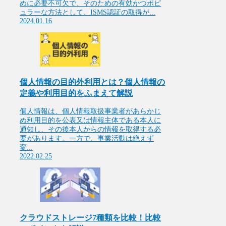
めに必要不可欠で、そのための有効かつポピ
ュラーな方法として、ISMS認証の取得が...
2024.01.16
個人情報の目的外利用とは？個人情報の
定義や利用目的をふまえて解説
個人情報は、個人情報取扱事業者があらかじ
め利用目的を公表又は情報主体である本人に
通知し、その後本人からの情報を取得する必
要があります。一方で、事業活動は絶えず
変...
2022.02.25
クラウドストレージ7種類を比較！比較