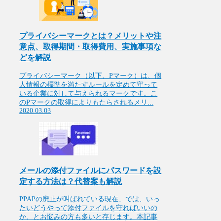
プライバシーマークとは？メリットや注
意点、取得期間・取得費用、実施事項な
どを解説
プライバシーマーク（以下、Pマーク）は、個
人情報の標準を満たすルールを定めて守って
いる企業に対して与えられるマークです。こ
のPマークの取得によりもたらされるメリ...
2020.03.03
メールの添付ファイルにパスワードを設
定する方法は？代替案も解説
PPAPの廃止が叫ばれている現在、では、いっ
たいどうやって添付ファイルを守ればいいの
か、とお悩みの方も多いと存じます。本記事