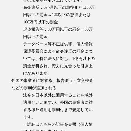
等の法定刑を引き上げています。
命令違反：6か月以下の懲役または30万
円以下の罰金→1年以下の懲役または
100万円以下の罰金
虚偽報告等：30万円以下の罰金→50万
円以下の罰金
データベース等不正提供罪、個人情報
保護委員会による命令違反の罰金につ
いては、特に法人に対し、1億円以下の
罰金が科され、資力に見合った引き上
げがあります。
外国の事業者に対する、報告徴収・立入検査
などの罰則が追加される
法令を日本以外に適用することを域外
適用といいますが、外国の事業者に対
する域外適用を罰則付きで規定してい
ます。
→詳細はこちらの記事を参照（個人情