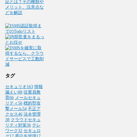
証とは？その種類や
メリット、注意点な
どを解説
タグ
セキュリオ
163
情報
漏えい
88
従業員教
育
66
メールセキュ
リティ
56
標的型攻
撃メール
54
不正ア
クセス
46
法令管理
38
クラウドセキュ
リティ対策
36
テレ
ワーク
32
セキュロ
グ
17
委託先管理
17