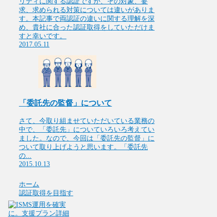
リティに関する認証ですが、その対象、要
求、求められる対策については違いがありま
す。本記事で両認証の違いに関する理解を深
め、貴社に合った認証取得をしていただけま
すと幸いです。
2017.05.11
「委託先の監督」について
さて、今取り組ませていただいている業務の
中で、「委託先」についていろいろ考えてい
ました。なので、今回は「委託先の監督」に
ついて取り上げようと思います。「委託先
の...
2015.10.13
ホーム
認証取得を目指す