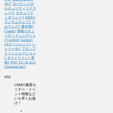
AI
17
ガバナンス
16
セキュリティリテラ
シー
11
セキュリテ
ィポリシー
3
AIMS
2
ランサムウェア
2
マ
ルウェア
2
著作権
1
Claude
1
情報セキュ
リティインシデント
1
Copilot
1
Gemini
1
AIエージェント
1
シ
ャドーAI
1
プロンプ
トインジェクション
1
ガイドライン
1
資
格
1
IPA
1
EU AI Act
1
GluegentGate
1
SNS
LRMの最新セ
ミナー・イベ
ント情報など
いち早くお届
け！