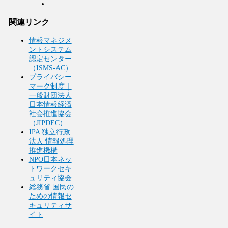
関連リンク
情報マネジメ
ントシステム
認定センター
（ISMS-AC）
プライバシー
マーク制度｜
一般財団法人
日本情報経済
社会推進協会
（JIPDEC）
IPA 独立行政
法人 情報処理
推進機構
NPO日本ネッ
トワークセキ
ュリティ協会
総務省 国民の
ための情報セ
キュリティサ
イト