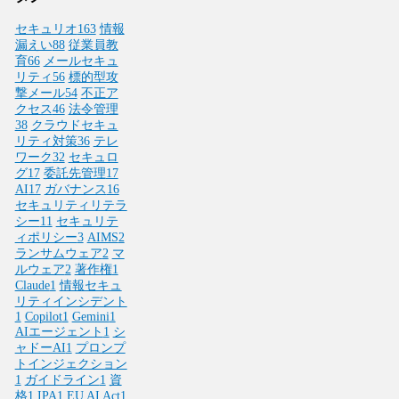
セキュリオ
163
情報
漏えい
88
従業員教
育
66
メールセキュ
リティ
56
標的型攻
撃メール
54
不正ア
クセス
46
法令管理
38
クラウドセキュ
リティ対策
36
テレ
ワーク
32
セキュロ
グ
17
委託先管理
17
AI
17
ガバナンス
16
セキュリティリテラ
シー
11
セキュリテ
ィポリシー
3
AIMS
2
ランサムウェア
2
マ
ルウェア
2
著作権
1
Claude
1
情報セキュ
リティインシデント
1
Copilot
1
Gemini
1
AIエージェント
1
シ
ャドーAI
1
プロンプ
トインジェクション
1
ガイドライン
1
資
格
1
IPA
1
EU AI Act
1