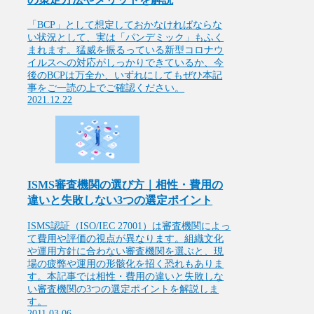
「BCP」として想定しておかなければならな
い状況として、実は「パンデミック」もふく
まれます。猛威を振るっている新型コロナウ
イルスへの対応がしっかりできているか、今
後のBCPは万全か、いずれにしてもぜひ本記
事をご一読の上でご確認ください。
2021.12.22
ISMS審査機関の選び方｜相性・費用の
違いと失敗しない3つの選定ポイント
ISMS認証（ISO/IEC 27001）は審査機関によっ
て費用や評価の視点が異なります。組織文化
や運用方針に合わない審査機関を選ぶと、現
場の疲弊や運用の形骸化を招く恐れもありま
す。本記事では相性・費用の違いと失敗しな
い審査機関の3つの選定ポイントを解説しま
す。
2011.03.06