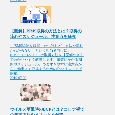
【図解】ISMS取得の方法とは？取得の
流れやスケジュール、注意点を解説
「ISMS認証を取得したいけれど、方法や流れ
がわからない」という担当者向けに、
ISMS（ISO27001）の取得方法を【図解つき】
でわかりやすく解説します。審査にかかる期
間やスケジュール、つまずきやすい注意点か
ら、効率よく取得するためのTodoリストまで
網羅。
2019.07.09
ウイルス蔓延時のBCPとは？コロナ禍で
の策定方法やメリットを解説