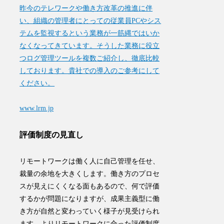
昨今のテレワークや働き方改革の推進に伴
い、組織の管理者にとっての従業員PCやシス
テムを監視するという業務が一筋縄ではいか
なくなってきています。そうした業務に役立
つログ管理ツールを複数ご紹介し、徹底比較
しております。貴社での導入のご参考にして
ください。
www.lrm.jp
評価制度の見直し
リモートワークは働く人に自己管理を任せ、
裁量の余地を大きくします。働き方のプロセ
スが見えにくくなる面もあるので、何で評価
するかが問題になりますが、成果主義型に働
き方が自然と変わっていく様子が見受けられ
ます。
より
リモートワークに合った評価制度