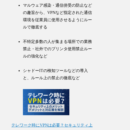
マルウェア感染・通信傍受の防止など
の趣旨から、
VPNなど指定された通信
環境
を従業員に使用させるようにルー
ルで徹底する
不特定多数の人が集まる場所での業務
禁止・社外でのプリンタ使用禁止ルー
ルの強化など
シャドーITの
検知ツール
などの導入
と、
ルール上の禁止
の徹底など
テレワーク時にVPNは必要？セキュリティ上