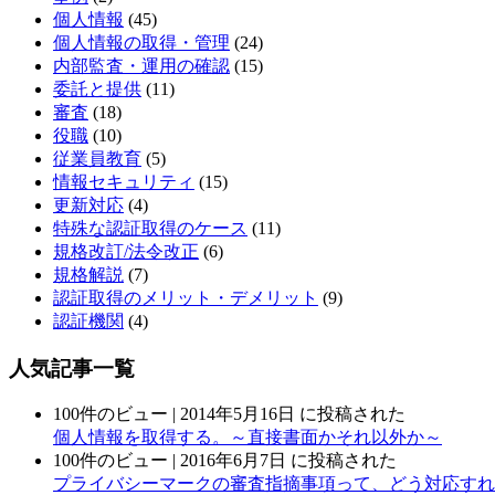
個人情報
(45)
個人情報の取得・管理
(24)
内部監査・運用の確認
(15)
委託と提供
(11)
審査
(18)
役職
(10)
従業員教育
(5)
情報セキュリティ
(15)
更新対応
(4)
特殊な認証取得のケース
(11)
規格改訂/法令改正
(6)
規格解説
(7)
認証取得のメリット・デメリット
(9)
認証機関
(4)
人気記事一覧
100件のビュー
|
2014年5月16日 に投稿された
個人情報を取得する。～直接書面かそれ以外か～
100件のビュー
|
2016年6月7日 に投稿された
プライバシーマークの審査指摘事項って、どう対応すれ