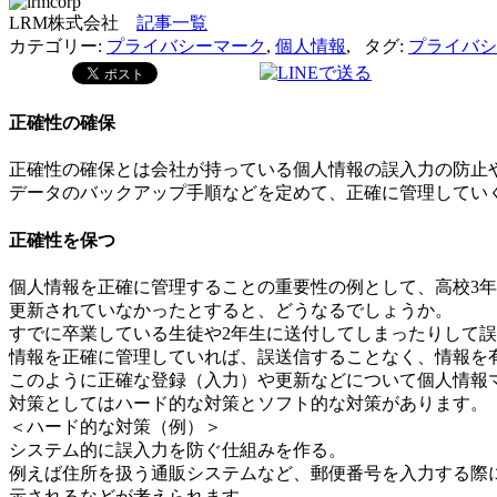
LRM株式会社
記事一覧
カテゴリー:
プライバシーマーク
,
個人情報
,
タグ:
プライバシ
正確性の確保
正確性の確保とは会社が持っている個人情報の誤入力の防止
データのバックアップ手順などを定めて、正確に管理してい
正確性を保つ
個人情報を正確に管理することの重要性の例として、高校3
更新されていなかったとすると、どうなるでしょうか。
すでに卒業している生徒や2年生に送付してしまったりして
情報を正確に管理していれば、誤送信することなく、情報を
このように正確な登録（入力）や更新などについて個人情報
対策としてはハード的な対策とソフト的な対策があります。
＜ハード的な対策（例）＞
システム的に誤入力を防ぐ仕組みを作る。
例えば住所を扱う通販システムなど、郵便番号を入力する際
示されるなどが考えられます。