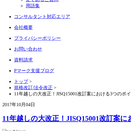
用語集
コンサルタント対応エリア
会社概要
プライバシーポリシー
お問い合わせ
資料請求
Pマーク支援ブログ
トップ
>
規格改訂/法令改正
>
11年越しの大改正！JISQ15001改訂案における3つのポ
2017年10月04日
11年越しの大改正！JISQ15001改訂