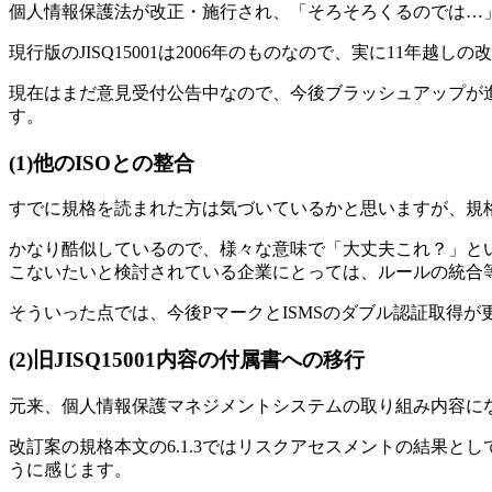
個人情報保護法が改正・施行され、「そろそろくるのでは…
現行版のJISQ15001は2006年のものなので、実に11年越しの
現在はまだ意見受付公告中なので、今後ブラッシュアップが
す。
(1)他のISOとの整合
すでに規格を読まれた方は気づいているかと思いますが、規格本文はI
かなり酷似しているので、様々な意味で「大丈夫これ？」とい
こないたいと検討されている企業にとっては、ルールの統合
そういった点では、今後PマークとISMSのダブル認証取得
(2)旧JISQ15001内容の付属書への移行
元来、個人情報保護マネジメントシステムの取り組み内容に
改訂案の規格本文の6.1.3ではリスクアセスメントの結果
うに感じます。