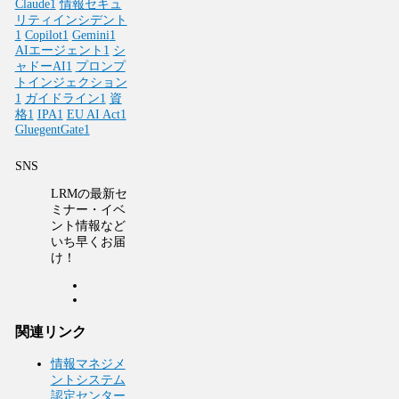
Claude
1
情報セキュ
リティインシデント
1
Copilot
1
Gemini
1
AIエージェント
1
シ
ャドーAI
1
プロンプ
トインジェクション
1
ガイドライン
1
資
格
1
IPA
1
EU AI Act
1
GluegentGate
1
SNS
LRMの最新セ
ミナー・イベ
ント情報など
いち早くお届
け！
関連リンク
情報マネジメ
ントシステム
認定センター