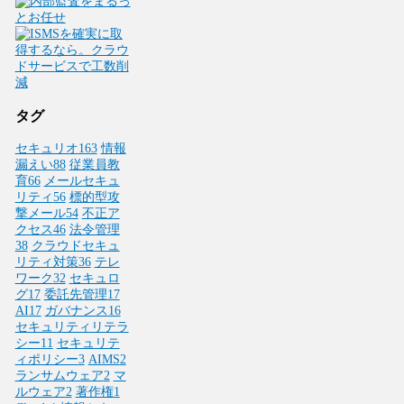
タグ
セキュリオ
163
情報
漏えい
88
従業員教
育
66
メールセキュ
リティ
56
標的型攻
撃メール
54
不正ア
クセス
46
法令管理
38
クラウドセキュ
リティ対策
36
テレ
ワーク
32
セキュロ
グ
17
委託先管理
17
AI
17
ガバナンス
16
セキュリティリテラ
シー
11
セキュリテ
ィポリシー
3
AIMS
2
ランサムウェア
2
マ
ルウェア
2
著作権
1