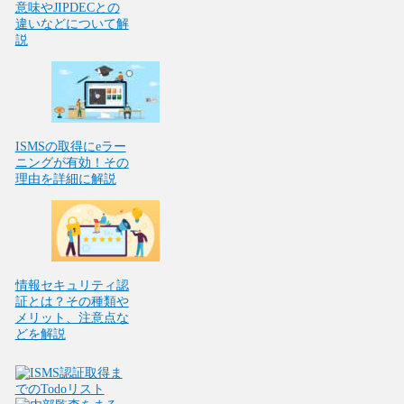
意味やJIPDECとの
違いなどについて解
説
ISMSの取得にeラー
ニングが有効！その
理由を詳細に解説
情報セキュリティ認
証とは？その種類や
メリット、注意点な
どを解説