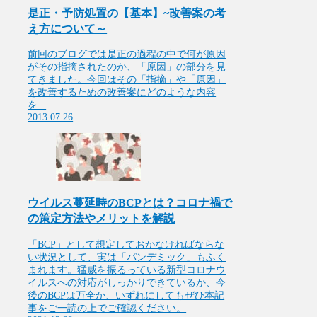
是正・予防処置の【基本】~改善案の考
え方について～
前回のブログでは是正の過程の中で何が原因
がその指摘されたのか、「原因」の部分を見
てきました。今回はその「指摘」や「原因」
を改善するための改善案にどのような内容
を...
2013.07.26
ウイルス蔓延時のBCPとは？コロナ禍で
の策定方法やメリットを解説
「BCP」として想定しておかなければならな
い状況として、実は「パンデミック」もふく
まれます。猛威を振るっている新型コロナウ
イルスへの対応がしっかりできているか、今
後のBCPは万全か、いずれにしてもぜひ本記
事をご一読の上でご確認ください。