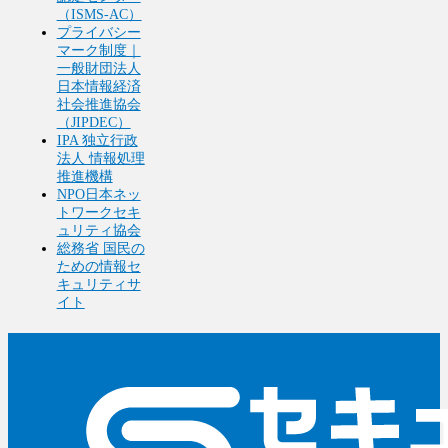
（ISMS-AC）
プライバシー
マーク制度｜
一般財団法人
日本情報経済
社会推進協会
（JIPDEC）
IPA 独立行政
法人 情報処理
推進機構
NPO日本ネッ
トワークセキ
ュリティ協会
総務省 国民の
ための情報セ
キュリティサ
イト