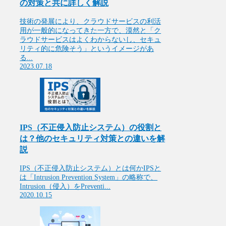
の対策と共に詳しく解説
技術の発展により、クラウドサービスの利活
用が一般的になってきた一方で、漠然と「ク
ラウドサービスはよくわからないし、セキュ
リティ的に危険そう」というイメージがあ
る...
2023.07.18
IPS（不正侵入防止システム）の役割と
は？他のセキュリティ対策との違いを解
説
IPS（不正侵入防止システム）とは何かIPSと
は「Intrusion Prevention System」の略称で、
Intrusion（侵入）をPreventi...
2020.10.15