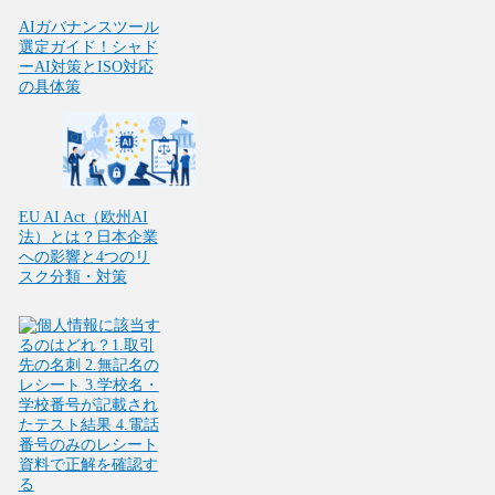
AIガバナンスツール
選定ガイド！シャド
ーAI対策とISO対応
の具体策
EU AI Act（欧州AI
法）とは？日本企業
への影響と4つのリ
スク分類・対策