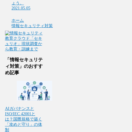
ょう。
2021.05.05
ホーム
情報セキュリティ対策
「情報セキュリテ
ィ対策」のおすす
め記事
AIガバナンスと
ISO/IEC 42001と
は？国際規格で築く
「攻めと守り」の体
制