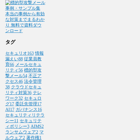
タグ
セキュリオ
163
情報
漏えい
88
従業員教
育
66
メールセキュ
リティ
56
標的型攻
撃メール
54
不正ア
クセス
46
法令管理
38
クラウドセキュ
リティ対策
36
テレ
ワーク
32
セキュロ
グ
17
委託先管理
17
AI
17
ガバナンス
16
セキュリティリテラ
シー
11
セキュリテ
ィポリシー
3
AIMS
2
ランサムウェア
2
マ
ルウェア
2
著作権
1