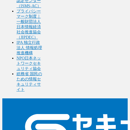
認定センター
（ISMS-AC）
プライバシー
マーク制度｜
一般財団法人
日本情報経済
社会推進協会
（JIPDEC）
IPA 独立行政
法人 情報処理
推進機構
NPO日本ネッ
トワークセキ
ュリティ協会
総務省 国民の
ための情報セ
キュリティサ
イト