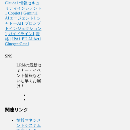
Claude
1
情報セキュ
リティインシデント
1
Copilot
1
Gemini
1
AIエージェント
1
シ
ャドーAI
1
プロンプ
トインジェクション
1
ガイドライン
1
資
格
1
IPA
1
EU AI Act
1
GluegentGate
1
SNS
LRMの最新セ
ミナー・イベ
ント情報など
いち早くお届
け！
関連リンク
情報マネジメ
ントシステム