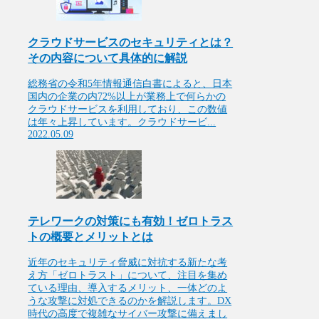
クラウドサービスのセキュリティとは？
その内容について具体的に解説
総務省の令和5年情報通信白書によると、日本
国内の企業の内72%以上が業務上で何らかの
クラウドサービスを利用しており、この数値
は年々上昇しています。クラウドサービ...
2022.05.09
テレワークの対策にも有効！ゼロトラス
トの概要とメリットとは
近年のセキュリティ脅威に対抗する新たな考
え方「ゼロトラスト」について、注目を集め
ている理由、導入するメリット、一体どのよ
うな攻撃に対処できるのかを解説します。DX
時代の高度で複雑なサイバー攻撃に備えまし