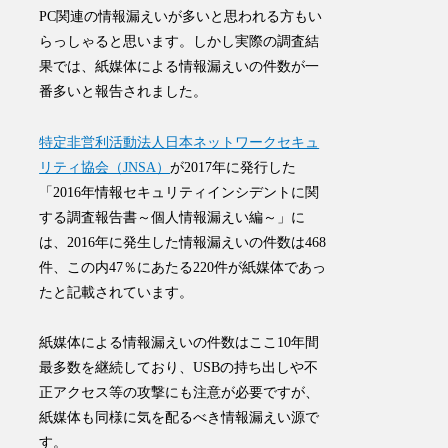
PC関連の情報漏えいが多いと思われる方もい
らっしゃると思います。しかし実際の調査結
果では、
紙媒体による情報漏えいの件数が一
番多い
と報告されました。
特定非営利活動法人日本ネットワークセキュ
リティ協会（JNSA）
が2017年に発行した
「2016年情報セキュリティインシデントに関
する調査報告書～個人情報漏えい編～」に
は、
2016年に発生した情報漏えいの件数は468
件、この内47％にあたる
220件が紙媒体
であっ
たと記載されています。
紙媒体による情報漏えいの件数はここ10年間
最多数を継続しており、USBの持ち出しや不
正アクセス等の攻撃にも注意が必要ですが、
紙媒体も同様に気を配るべき情報漏えい源で
す。