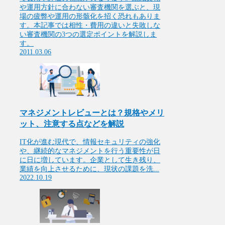
や運用方針に合わない審査機関を選ぶと、現
場の疲弊や運用の形骸化を招く恐れもありま
す。本記事では相性・費用の違いと失敗しな
い審査機関の3つの選定ポイントを解説しま
す。
2011.03.06
マネジメントレビューとは？規格やメリ
ット、注意する点などを解説
IT化が進む現代で、情報セキュリティの強化
や、継続的なマネジメントを行う重要性が日
に日に増しています。企業として生き残り、
業績を向上させるために、現状の課題を洗...
2022.10.19