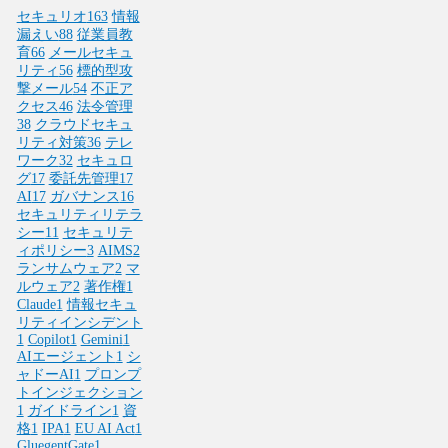
セキュリオ
163
情報
漏えい
88
従業員教
育
66
メールセキュ
リティ
56
標的型攻
撃メール
54
不正ア
クセス
46
法令管理
38
クラウドセキュ
リティ対策
36
テレ
ワーク
32
セキュロ
グ
17
委託先管理
17
AI
17
ガバナンス
16
セキュリティリテラ
シー
11
セキュリテ
ィポリシー
3
AIMS
2
ランサムウェア
2
マ
ルウェア
2
著作権
1
Claude
1
情報セキュ
リティインシデント
1
Copilot
1
Gemini
1
AIエージェント
1
シ
ャドーAI
1
プロンプ
トインジェクション
1
ガイドライン
1
資
格
1
IPA
1
EU AI Act
1
GluegentGate
1