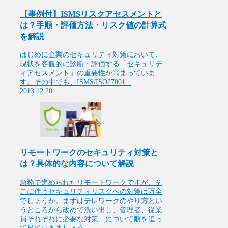
【事例付】ISMSリスクアセスメントと
は？手順・評価方法・リスク値の計算式
を解説
はじめに企業のセキュリティ対策において、
現状を客観的に診断・評価する「セキュリテ
ィアセスメント」の重要性が高まっていま
す。その中でも、ISMS/ISO27001...
2013.12.20
リモートワークのセキュリティ対策と
は？具体的な内容について解説
急務で進められたリモートワークですが、そ
こに伴うセキュリティリスクへの対策は万全
でしょうか。まずはテレワークのやり方とい
うところから改めて洗い出し、管理者、従業
員それぞれに必要な対策、について順を追っ