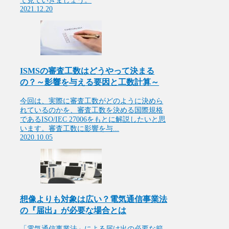
て見ていきましょう。
2021.12.20
ISMSの審査工数はどうやって決まる
の？～影響を与える要因と工数計算～
今回は、実際に審査工数がどのように決めら
れているのかを、審査工数を決める国際規格
であるISO/IEC 27006をもとに解説したいと思
います。審査工数に影響を与...
2020.10.05
想像よりも対象は広い？電気通信事業法
の『届出』が必要な場合とは
「電気通信事業法」による届け出の必要な範