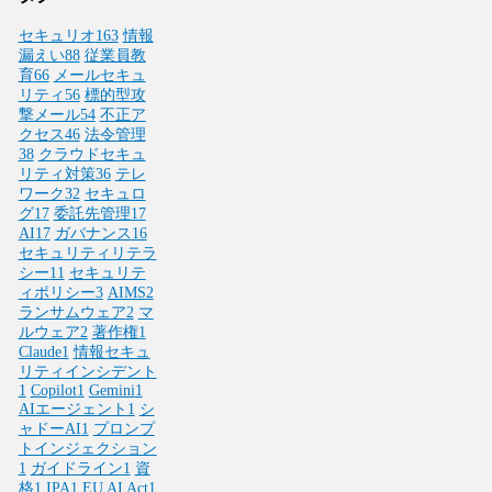
セキュリオ
163
情報
漏えい
88
従業員教
育
66
メールセキュ
リティ
56
標的型攻
撃メール
54
不正ア
クセス
46
法令管理
38
クラウドセキュ
リティ対策
36
テレ
ワーク
32
セキュロ
グ
17
委託先管理
17
AI
17
ガバナンス
16
セキュリティリテラ
シー
11
セキュリテ
ィポリシー
3
AIMS
2
ランサムウェア
2
マ
ルウェア
2
著作権
1
Claude
1
情報セキュ
リティインシデント
1
Copilot
1
Gemini
1
AIエージェント
1
シ
ャドーAI
1
プロンプ
トインジェクション
1
ガイドライン
1
資
格
1
IPA
1
EU AI Act
1