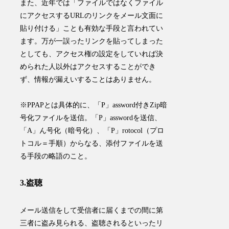
また、近年では「
ファイルではなくファイル
にアクセスするURLのリンクをメール文面に
貼り付ける
」ことも有効な手段と言われてい
ます。万が一誤ったリンクを貼ってしまった
としても、アクセス権の設定をしていれば決
められた人以外はアクセスすることができ
ず、情報が漏えいすることはありません。
※PPAPとは具体的に、「P」assword付きZip暗
号化ファイルを送信。「P」asswordを送信、
「A」ん号化（暗号化）、「P」rotocol（プロ
トコル＝手順）からなる、添付ファイルを送
る手段の略語のこと。
3.盗聴
メール送信をして受信者に届くまでの間に第
三者に盗み見られる、盗聴されるといったリ