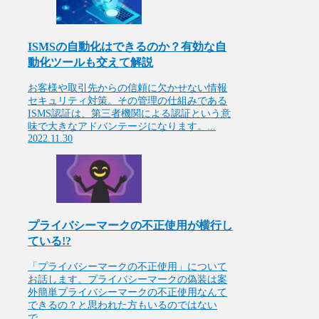
ISMSの自動化はできるのか？有効な自
動化ツールも交えて解説
お客様や取引先からの信頼に欠かせない情報
セキュリティ対策。その管理の仕組みである
ISMS認証は、第三者機関による認証という意
味で大きなアドバンテージになります。...
2022.11.30
プライバシーマークの不正使用が横行し
ている!?
「プライバシーマークの不正使用」について
お話します。プライバシーマークの偽装は案
外簡単プライバシーマークの不正使用なんて
できるの？と思われた方もいるのではない
で...