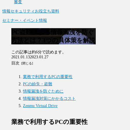
審査
情報セキュリティお役立ち資料
セミナー・イベント情報
PC盗難による情報漏洩を防ぐ
方法とは？3つの具体策を解説
この記事は
約6分
で読めます。
2021.01.13
2023.01.27
目次
業務で利用するPCの重要性
PCの紛失・盗難
情報漏洩を防ぐために
情報漏洩対策にかかるコスト
Zenmu Virtual Drive
業務で利用するPCの重要性