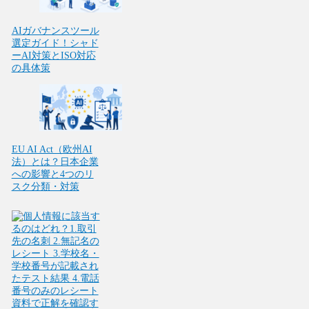
AIガバナンスツール
選定ガイド！シャド
ーAI対策とISO対応
の具体策
EU AI Act（欧州AI
法）とは？日本企業
への影響と4つのリ
スク分類・対策