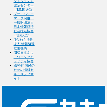
ントシステム
認定センター
（ISMS-AC）
プライバシー
マーク制度｜
一般財団法人
日本情報経済
社会推進協会
（JIPDEC）
IPA 独立行政
法人 情報処理
推進機構
NPO日本ネッ
トワークセキ
ュリティ協会
総務省 国民の
ための情報セ
キュリティサ
イト