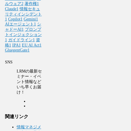
ルウェア
2
著作権
1
Claude
1
情報セキュ
リティインシデント
1
Copilot
1
Gemini
1
AIエージェント
1
シ
ャドーAI
1
プロンプ
トインジェクション
1
ガイドライン
1
資
格
1
IPA
1
EU AI Act
1
GluegentGate
1
SNS
LRMの最新セ
ミナー・イベ
ント情報など
いち早くお届
け！
関連リンク
情報マネジメ