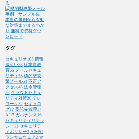
タグ
セキュリオ
163
情報
漏えい
88
従業員教
育
66
メールセキュ
リティ
56
標的型攻
撃メール
54
不正ア
クセス
46
法令管理
38
クラウドセキュ
リティ対策
36
テレ
ワーク
32
セキュロ
グ
17
委託先管理
17
AI
17
ガバナンス
16
セキュリティリテラ
シー
11
セキュリテ
ィポリシー
3
AIMS
2
ランサムウェア
2
マ