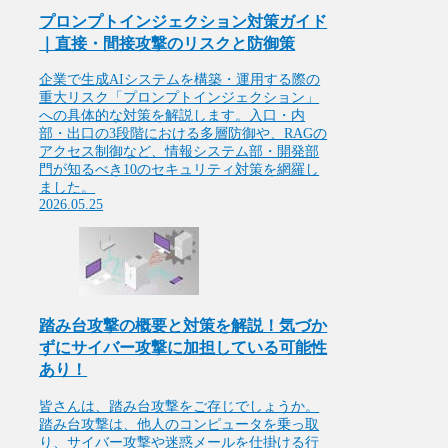
プロンプトインジェクション対策ガイド
｜直接・間接攻撃のリスクと防御策
企業で生成AIシステムを構築・運用する際の
重大リスク「プロンプトインジェクション」
への具体的な対策を解説します。入口・内
部・出口の3段階における多層防御や、RAGの
アクセス制御など、情報システム部・開発部
門が知るべき10のセキュリティ対策を網羅し
ました。
2026.05.25
踏み台攻撃の概要と対策を解説！気づか
ずにサイバー攻撃に加担している可能性
あり！
皆さんは、踏み台攻撃をご存じでしょうか。
踏み台攻撃は、他人のコンピュータを乗っ取
り、サイバー攻撃や迷惑メールを仕掛ける行