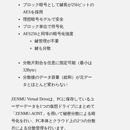
ブロック暗号として鍵長が256ビットの
AESを採用
理想暗号モデルで安全
ブロック単位で符号化
AES256と同等の暗号化強度
鍵管理が不要
鍵も分散
分散片割合を任意に指定可能（最小は
32Byte）
分散後のデータ容量（総和）が元デー
タとほとんど変わらない
ZENMU Virtual Driveは、PCに保存しているユ
ーザーデータを1つの仮想ドライブにまとめて
「ZENMU-AONT」を用いて秘密分散による暗
号化を行い、PC本体とクラウド上の2つの分散
片による分散管理を行います。