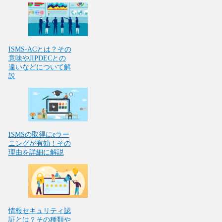
ISMS-ACとは？その
意味やJIPDECとの
違いなどについて解
説
ISMSの取得にeラー
ニングが有効！その
理由を詳細に解説
情報セキュリティ認
証とは？その種類や