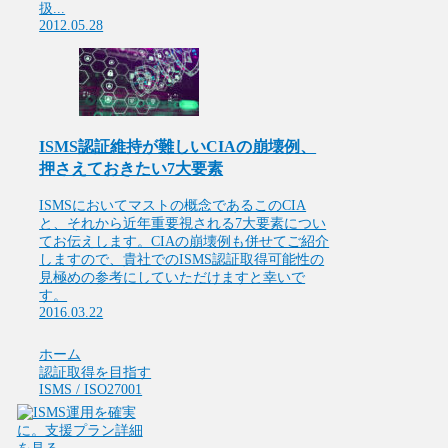
扱...
2012.05.28
ISMS認証維持が難しいCIAの崩壊例、
押さえておきたい7大要素
ISMSにおいてマストの概念であるこのCIA
と、それから近年重要視される7大要素につい
てお伝えします。CIAの崩壊例も併せてご紹介
しますので、貴社でのISMS認証取得可能性の
見極めの参考にしていただけますと幸いで
す。
2016.03.22
ホーム
認証取得を目指す
ISMS / ISO27001