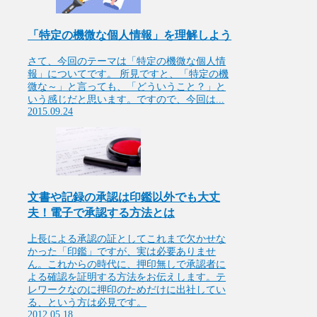
「特定の機微な個人情報」を理解しよう
さて、今回のテーマは「特定の機微な個人情
報」についてです。 所見ですと、「特定の機
微な～」と言っても、「どういうこと？」と
いう感じだと思います。ですので、今回は...
2015.09.24
文書や記録の承認は印鑑以外でも大丈
夫！電子で承認する方法とは
上長による承認の証としてこれまで欠かせな
かった「印鑑」ですが、実は必要ありませ
ん。これからの時代に、押印無しで承認者に
よる確認を証明する方法をお伝えします。テ
レワークなのに押印のためだけに出社してい
る、という方は必見です。
2012.05.18