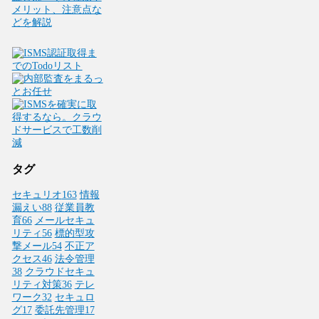
メリット、注意点な
どを解説
タグ
セキュリオ
163
情報
漏えい
88
従業員教
育
66
メールセキュ
リティ
56
標的型攻
撃メール
54
不正ア
クセス
46
法令管理
38
クラウドセキュ
リティ対策
36
テレ
ワーク
32
セキュロ
グ
17
委託先管理
17