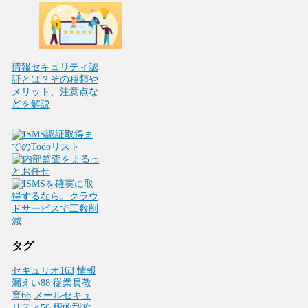
情報セキュリティ認
証とは？その種類や
メリット、注意点な
どを解説
タグ
セキュリオ
163
情報
漏えい
88
従業員教
育
66
メールセキュ
リティ
56
標的型攻