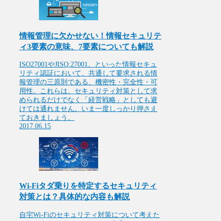
情報管理に欠かせない！情報セキュリテ
ィ3要素の意味、7要素についても解説
ISO27001やJISQ:27001、といった情報セキュ
リティ認証において、共通して要求される情
報管理の三原則である、機密性・完全性・可
用性。これらは、セキュリティ対策として求
められるだけでなく「経営戦略」としても避
けては通れません。いま一度しっかり押さえ
ておきましょう。
2017.06.15
Wi-Fiタダ乗りを特定するセキュリティ
対策とは？具体的な内容も解説
自宅Wi-Fiのセキュリティ対策について考えた