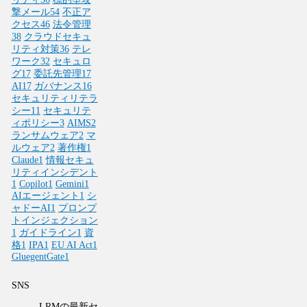
撃メール
54
不正ア
クセス
46
法令管理
38
クラウドセキュ
リティ対策
36
テレ
ワーク
32
セキュロ
グ
17
委託先管理
17
AI
17
ガバナンス
16
セキュリティリテラ
シー
11
セキュリテ
ィポリシー
3
AIMS
2
ランサムウェア
2
マ
ルウェア
2
著作権
1
Claude
1
情報セキュ
リティインシデント
1
Copilot
1
Gemini
1
AIエージェント
1
シ
ャドーAI
1
プロンプ
トインジェクション
1
ガイドライン
1
資
格
1
IPA
1
EU AI Act
1
GluegentGate
1
SNS
LRMの最新セ