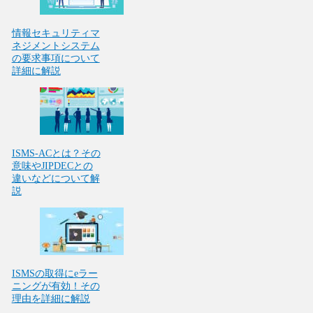
情報セキュリティマ
ネジメントシステム
の要求事項について
詳細に解説
ISMS-ACとは？その
意味やJIPDECとの
違いなどについて解
説
ISMSの取得にeラー
ニングが有効！その
理由を詳細に解説