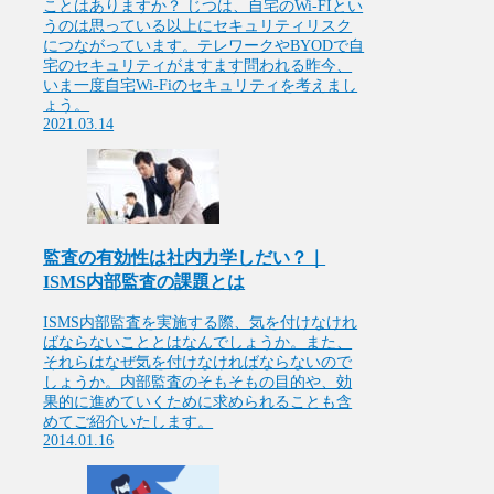
ことはありますか？ じつは、自宅のWi-FIとい
うのは思っている以上にセキュリティリスク
につながっています。テレワークやBYODで自
宅のセキュリティがますます問われる昨今、
いま一度自宅Wi-Fiのセキュリティを考えまし
ょう。
2021.03.14
監査の有効性は社内力学しだい？｜
ISMS内部監査の課題とは
ISMS内部監査を実施する際、気を付けなけれ
ばならないこととはなんでしょうか。また、
それらはなぜ気を付けなければならないので
しょうか。内部監査のそもそもの目的や、効
果的に進めていくために求められることも含
めてご紹介いたします。
2014.01.16