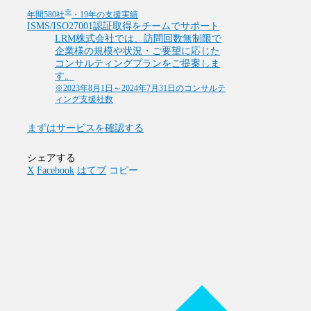
※
年間580社
・19年の支援実績
ISMS/ISO27001認証取得をチームでサポート
LRM株式会社では、訪問回数無制限で
企業様の規模や状況・ご要望に応じた
コンサルティングプランをご提案しま
す。
※2023年8月1日～2024年7月31日のコンサルテ
ィング支援社数
まずはサービスを確認する
シェアする
X
Facebook
はてブ
コピー