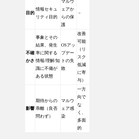
マルウ
情報セキュ
ェアか
目的
－
リティ目的
らの保
護
改善
事象とその
可能
結果、発生
OSアッ
（リ
不確
率に関する
プデー
スク
かさ
情報/理解/知
トの失
低減
識に不備が
敗
に寄
ある状態
与）
一方
向で
期待からの
マルウ
な
影響
乖離（良否
ェア感
く、
問わず）
染
多面
的