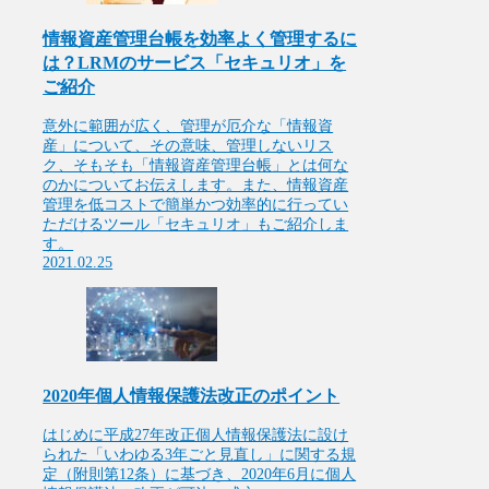
情報資産管理台帳を効率よく管理するに
は？LRMのサービス「セキュリオ」を
ご紹介
意外に範囲が広く、管理が厄介な「情報資
産」について、その意味、管理しないリス
ク、そもそも「情報資産管理台帳」とは何な
のかについてお伝えします。また、情報資産
管理を低コストで簡単かつ効率的に行ってい
ただけるツール「セキュリオ」もご紹介しま
す。
2021.02.25
2020年個人情報保護法改正のポイント
はじめに平成27年改正個⼈情報保護法に設け
られた「いわゆる3年ごと⾒直し」に関する規
定（附則第12条）に基づき、2020年6月に個人