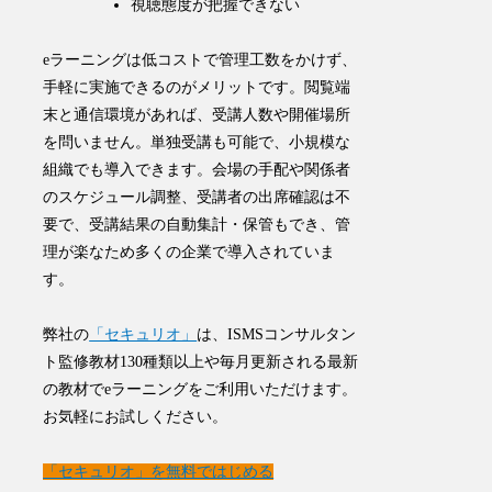
視聴態度が把握できない
eラーニングは
低コストで管理工数をかけず、
手軽に実施できる
のがメリットです。閲覧端
末と通信環境があれば、受講人数や開催場所
を問いません。単独受講も可能で、小規模な
組織でも導入できます。
会場の手配や関係者
のスケジュール調整、受講者の出席確認は不
要で、受講結果の自動集計・保管もでき、管
理が楽なため多くの企業で導入されていま
す。
弊社の
「セキュリオ」
は、ISMSコンサルタン
ト監修教材130種類以上や毎月更新される最新
の教材でeラーニングをご利用いただけます。
お気軽にお試しください。
「セキュリオ」を無料ではじめる