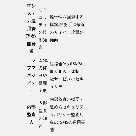
ITシ
セキ
ステ
ュリ
脆弱性を回避する
ム運
ティ
構築/開発手法最近
用管
の技
のサイバー攻撃の
理者/
術知
傾向
開発
識
者
トッ
ISMS
組織全体のISMSの
プマ
の体
取り組み・体制自
ネジ
制や
社サービスのセキ
メン
管理
ュリティ
ト
全般
内部監査の概要・
内部
内部
進め方セキュリテ
監査
監査
ィポリシー監査対
の知
人
象のISMSの運用実
識
態