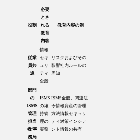
必要
とさ
役割
れる
教育内容の例
教育
内容
情報
従業
セキ
リスクおよびその
員共
ュリ
影響社内ルールの
通
ティ
周知
全般
部門
の
ISMS
ISMS全般、関連法
ISMS
の維
令情報資産の管理
管理
持管
方法情報セキュリ
担当
理の
ティ対策インシデ
者/事
実務
ント情報の共有
務局