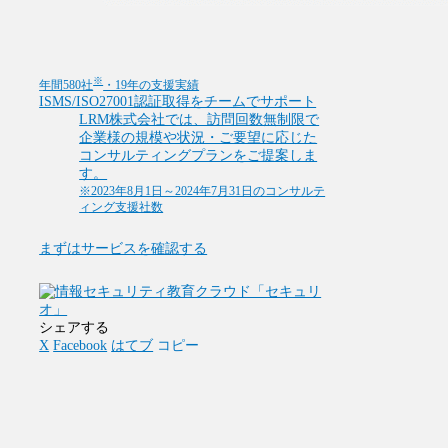
※
年間580社
・19年の支援実績
ISMS/ISO27001認証取得をチームでサポート
LRM株式会社では、訪問回数無制限で
企業様の規模や状況・ご要望に応じた
コンサルティングプランをご提案しま
す。
※2023年8月1日～2024年7月31日のコンサルテ
ィング支援社数
まずはサービスを確認する
シェアする
X
Facebook
はてブ
コピー