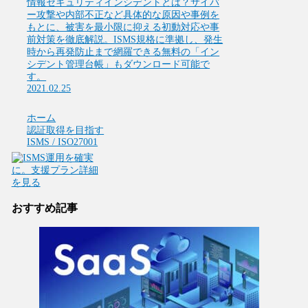
情報セキュリティインシデントとは？サイバ
ー攻撃や内部不正など具体的な原因や事例を
もとに、被害を最小限に抑える初動対応や事
前対策を徹底解説。ISMS規格に準拠し、発生
時から再発防止まで網羅できる無料の「イン
シデント管理台帳」もダウンロード可能で
す。
2021.02.25
ホーム
認証取得を目指す
ISMS / ISO27001
おすすめ記事