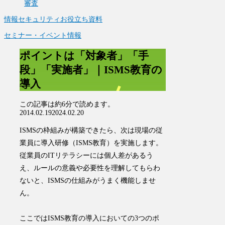
審査
情報セキュリティお役立ち資料
セミナー・イベント情報
ポイントは「対象者」「手
段」「実施者」｜ISMS教育の
導入
この記事は
約6分
で読めます。
2014.02.19
2024.02.20
ISMSの枠組みが構築できたら、次は現場の従
業員に導入研修（ISMS教育）を実施します。
従業員のITリテラシーには個人差があるう
え、ルールの意義や必要性を理解してもらわ
ないと、ISMSの仕組みがうまく機能しませ
ん。
ここではISMS教育の導入においての3つのポ