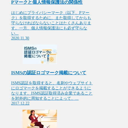
Pマークと個人情報保護法の関係性
はじめにプライバシーマーク（以下、Pマー
ク）を取得するために、また取得してからも
守らなければならないことはたくさんありま
す。一方、個人情報保護法にも必ず守らな
い...
2020.11.30
ISMSの認証ロゴマーク掲載について
ISMS認証を取得すると、名刺やウェブサイト
にロゴマークを掲載することができるように
なります。ISMS認証取得済み企業であること
を対外的に周知することによって、...
2017.12.22